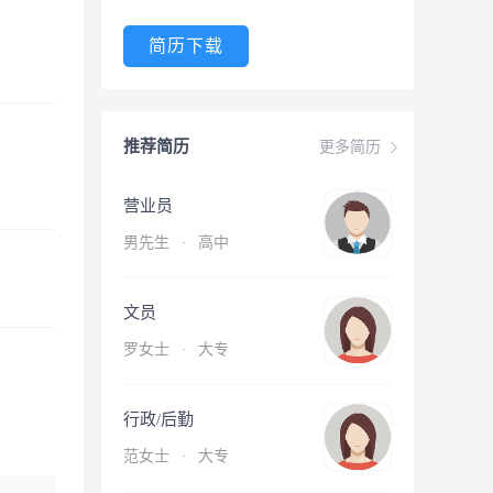
简历下载
推荐简历
更多简历
营业员
男先生
·
高中
文员
罗女士
·
大专
行政/后勤
范女士
·
大专