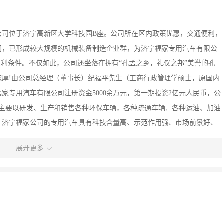
公司位于济宁高新区大学科技园B座。公司所在区内政策优惠，交通便利，
阔，已形成较大规模的机械装备制造企业群，为济宁福家专用汽车有限公
便利条件。不仅如此，公司还坐落在拥有“孔孟之乡，礼仪之邦”美誉的孔
浓厚!由公司总经理（董事长）纪福平先生（工商行政管理学硕士，原国内
家专用汽车有限公司注册资金5000余万元，第一期投资2亿元人民币，公
司主要以研发、生产和销售各种环保车辆，各种疏通车辆，各种运油、加油
。济宁福家公司的专用汽车具有科技含量高、示范作用强、市场前景好、
车产品对于提升城镇居民环保和生活水平，加快社会主义新农村建设步
展开更多
水平都具有十分重要的战略意义和现实作用。济宁福家专用汽车有限公司
市科技局、市环保局等政府部门的大力支持和帮助，这无疑加快了公司运
情，相信福家公司在社会各级部门、社会各界人士的大力支持下，明天济
秉承总经理纪福平先生的先进理念和战略思路，始终以建立股份制公司为
段，争做文明企业，争做现代化企业，争做百年企业。公司在用人上本着