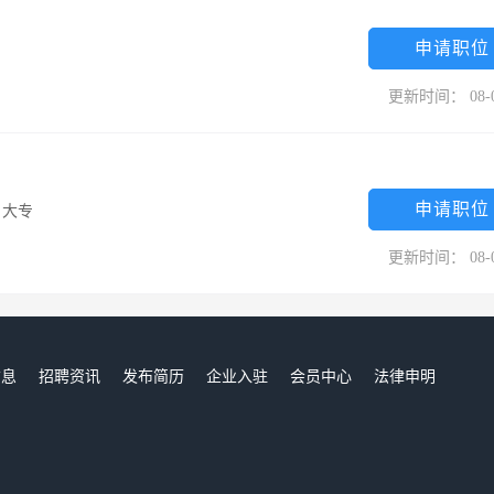
志加入公司共同发展提供了广阔的发展空间和平台。公司要求员工在待人
做人、规规矩矩办事，以诚取信，童叟无欺。公司在员工开展业务时，要
申请职位
车有限公司将以一流的质量、一流的服务、一流的管理打造一流的企业。
更新时间： 08-
图！
申请职位
/
大专
更新时间： 08-
信息
招聘资讯
发布简历
企业入驻
会员中心
法律申明
们