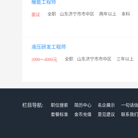
暖能工程师
“人尽其才，材尽其用”理念进行选拔和使用，公司为有
接物时本着“先做人，后做事”原则，要求员工踏踏实实
/
全职
/
山东济宁市市中区
/
两年以上
/
本科
面议
求员工“专注业务，精益求精”。总之，济宁福家专用汽
公司总经理携全体员工诚邀四海宾朋共谋大计，共划蓝
液压研发工程师
/
全职
/
山东济宁市市中区
/
三年以上
2000～4000元
栏目导航:
职位搜索
简历中心
名企展示
一句话
套餐标准
金币充值
意见建议
联系我