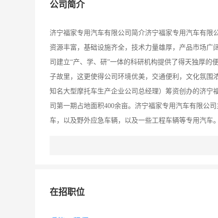
公司简介
济宁福家专用汽车有限公司简介济宁福家专用汽车有限
资源丰富，基础设施齐全，技术力量雄厚，产品市场广
司建立“产、学、研”一体的科研机构提供了得天独厚的
子故里，这更使得公司环境优美，交通便利，文化氛围
知名大型摩托车生产企业公司总经理）筹资创办的济宁福
司第一期占地面积400余亩。济宁福家专用汽车有限公
车，以及野外应急车辆，以及一些工程车辆等专用汽车
发展潜力大、产品的客户群体广泛等特点，这些专用汽
伐，提高物流业管理水平和社会效益，提高国防现代化
的创建，得到了济宁市委、市政府，市高新区管委会、
作和发展步伐，更加增强了投资人创业的信心和投资激
在招职位
宁福家专用汽车有限公司一定会更加辉煌和灿烂！公司
战略目标和发展方向，以股份制公司运作模式为管理手